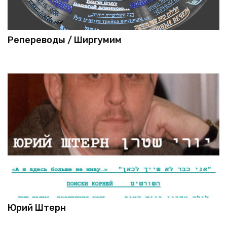
Репереводы / Ширгумим
Юрий Штерн