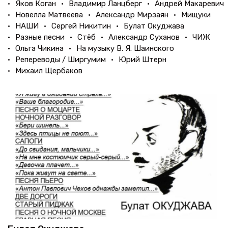
Яков Коган
Владимир Ланцберг
Андрей Макаревич
Новелла Матвеева
Александр Мирзаян
Мищуки
НАШИ
Сергей Никитин
Булат Окуджава
Разные песни
Стёб
Александр Суханов
ЧИЖ
Ольга Чикина
На музыку В. Я. Шаинского
Репереводы / Ширгумим
Юрий Штерн
Михаил Щербаков