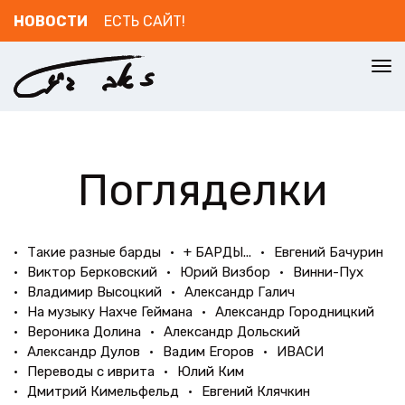
НОВОСТИ
ЕСТЬ САЙТ!
To
nav
Погляделки
Такие разные барды
+ БАРДЫ...
Евгений Бачурин
Виктор Берковский
Юрий Визбор
Винни-Пух
Владимир Высоцкий
Александр Галич
На музыку Нахче Геймана
Александр Городницкий
Вероника Долина
Александр Дольский
Александр Дулов
Вадим Егоров
ИВАСИ
Переводы с иврита
Юлий Ким
Дмитрий Кимельфельд
Евгений Клячкин