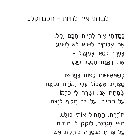
למדתי איך לחיות – חכם וקל…
לָמַדְתִּי אֵיךְ לִחְיוֹת חָכַם וָקַל,
אֶת אֱלוֹקִים לַשָּׁוְא לֹא לְשַׁגֵּעַ,
בָּעֶרֶב לְטַיֵּל בְּמַעֲגָל –
אֶת דַּאֲגַת הַנֵּטֶל לְיַגֵּעַ.
כְּשֶׁמְּאַוְּשׁוֹת לָפוֹת בַּעֲרוּצוֹן,
מַצְהִיב אֶשְׁכּוֹל עֲלֵי זְמוֹרָה נִכְוֶצֶת –
שְׂמֵחָה אֲנִי, וְשָׁרָה לִי פִּזְמוֹן
עַל הַחַיִּים, על בַּר חֲלוֹף לָנֶצַח.
חוֹזֶרֶת. הֶחָתוּל אוֹתִי פּוֹגֵשׁ.
הוּא מְגַרְגֵּר, לוֹקֵק לִי הַיָּדַיִם.
עַל צְרִיחַ מִנְסָרָה בּוֹהֶקֶת אֵשׁ