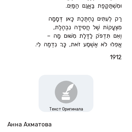
וּמִשְׁתַּקֶּפֶת בַּאֲגַם הַמַּיִם.
רַק לְעִתִּים נֶחְתֶּכֶת כָּאן דְּמָמָה
מִצְּעָקוֹת שֶׁל חֲסִידָה נִבְהֶלֶת,
וְאִם תִּדְפֹּק לַדֶּלֶת מִשּׁוּם מָה –
אֲפִלּוּ לֹא אֶשְׁמַע זֹאת, כָּךְ נִדְמֶה לִי.
1912
Текст Оригинала
Анна Ахматова