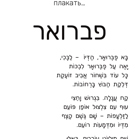
плакать…
פברואר
בָּא פֶבְּרוּאָר, הַדְּיוֹ – לַבֶּכִי,
יָאֶה עַל פֶבְּרוּאָר לִבְכּוֹת
כָּל עוֹד בִּשְׁחוֹר אֲבִיב זוֹעֶקֶת
דְּלֵקַת הַבּוֹץ בָּרְחוֹבוֹת.
קַח עֲגָלָה. בִּגְרוּשׁ וָחֵצִי
עוּף עִם צִלְצוּל אוֹפַן פּוֹעֵם
לַזַּלְעָפוֹת – שָׁם גֶּשֶׁם קֶצֶף
מִדְּיוֹ וּמִדְּמָעוֹת רוֹעֵם.
שָׁם מִילְיוֹנֵי עוֹרְבִים, כְּאִלּוּ