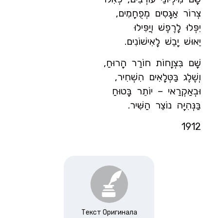
צְרוֹר אַגָּסִים מְפֻחָמִים,
יִפְּלוּ לָרֶפֶשׁ וְיַפִּילוּ
יֵאוּשׁ יָבֵשׁ לָאִישׁוֹנִים.
שָׁם בִּצְוָחוֹת חוֹרַר הָרוּחַ,
וְשֶׁלֶג בַּטְּלָאִים הִשְׁחִיר,
וּבְאַקְרַאי – יוֹתֵר בָּטוּחַ
בַּנְּהִיָּה נוֹצֵר הַשִּׁיר.
1912
Текст Оригинала