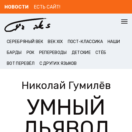
НОВОСТИ
ЕСТЬ САЙТ!
To
nav
СЕРЕБРЯНЫЙ ВЕК
ВЕК XIX
ПОСТ-КЛАССИКА
НАШИ
БАРДЫ
РОК
РЕПЕРЕВОДЫ
ДЕТСКИЕ
СТЁБ
ВОТ ПЕРЕВЁЛ
С ДРУГИХ ЯЗЫКОВ
Николай Гумилёв
УМНЫЙ
ДЬЯВОЛ