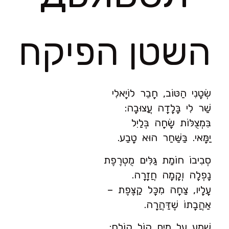
השטן הפיקח
שְׂטָנִי הַטּוֹב, חָבֵר לוֹיָאלִי
שַׁר לִי בָּלָדָה עֲצוּבָה:
בִּמְצֻלּוֹת שָׂחָה בְּלַיִל
יַמָּאי. בַּשַּׁחַר הוּא טָבַע.
סְבִיבוֹ חוֹמַת גַּלִּים מֻטְרֶפֶת
נָפְלָה וְקָמָה חֲזָרָה.
עָלָיו, צַחָה מִכָּל קַצֶּפֶת –
אַהֲבָתוֹ שֶׁדַּהֲרָה.
שָׁמַע עַל מַיִם קוֹל קוֹלֵחַ: