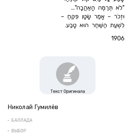
"לֹא תְּרַמֶּה הָאַהֲבָה"…
וּזְכֹר – אָמַר שָׂטָן פִּקֵּחַ –
לִשְׁעַת הַשַּׁחַר הוּא טָבַע.
1906
Текст Оригинала
Николай Гумилёв
БАЛЛАДА
ВЫБОР