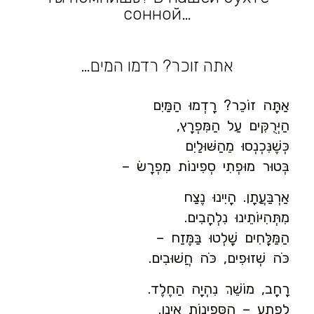
сонной…
אתה זוכר? רדמו המים…
אַתָּה זוֹכֵר? רָדְמוּ הַמַּיִם
הַיְּרֻקִּים עַל הַמִּפְרָץ,
כְּשֶׁנִּכְנְסוּ מֵהַשּׁוּלַיִם
בְּטוּר מוּפְתִי סְפִינוֹת מִפְרָשׂ –
אַרְבַּעֲתָן. הָיִינוּ נֶצַח
מִתְּהִיּוֹתֵינוּ נִלְהָבִים.
הַמַּלָּחִים שָׁלְטוּ בַּמֶּזַח –
כֹּה שְׁזוּפִים, כֹּה חֲשׁוּבִים.
רָחָב, מוֹשֵׁךְ נִהְיָה הַחֶלֶד.
לְפֶתַע – הַסְּפִינוֹת אֵינָן.