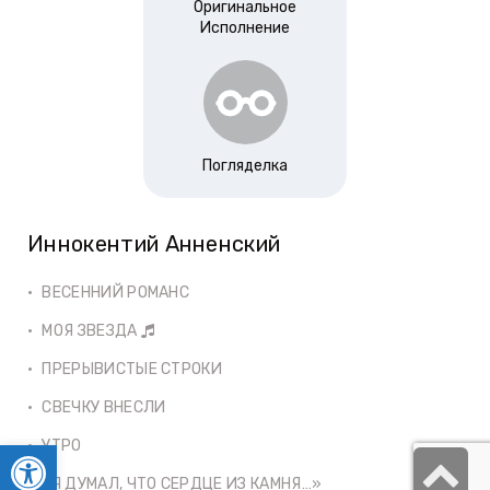
Оригинальное
Исполнение
Погляделка
Иннокентий Анненский
ВЕСЕННИЙ РОМАНС
МОЯ ЗВЕЗДА
ПРЕРЫВИСТЫЕ СТРОКИ
СВЕЧКУ ВНЕСЛИ
Открыть панель инструментов
УТРО
S
«Я ДУМАЛ, ЧТО СЕРДЦЕ ИЗ КАМНЯ…»