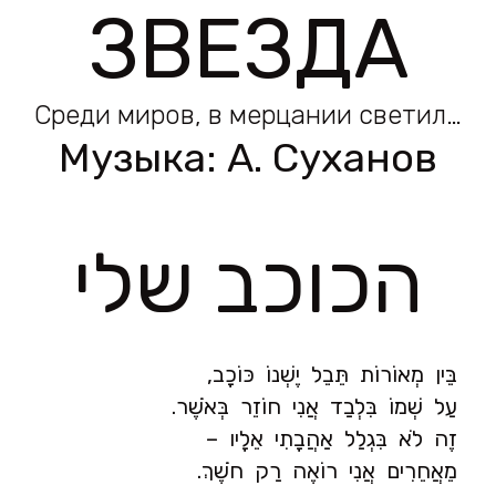
ЗВЕЗДА
Среди миров, в мерцании светил…
Музыка:
А. Суханов
הכוכב שלי
בֵּין מְאוֹרוֹת תֵּבֵל יֶשְׁנוֹ כּוֹכָב,
עַל שְׁמוֹ בִּלְבַד אֲנִי חוֹזֵר בְּאֹשֶׁר.
זֶה לֹא בִּגְלַל אַהֲבָתִי אֵלָיו –
מֵאֲחֵרִים אֲנִי רוֹאֶה רַק חֹשֶׁךְ.