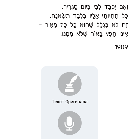
וְאִם יִכְבַּד לִבִּי בְּיוֹם סַגְרִיר,
כָּל תְּהִיּוֹתַי אֵלָיו בִּלְבַד תִּשֵׂאנָה.
זֶה לֹא בִּגְלַל שֶׁהוּא כָּל כָּךְ מֵאִיר –
אֵינִי חָפֵץ בָּאוֹר שֶׁלֹּא מִמֶּנּוּ.
1909
Текст Оригинала