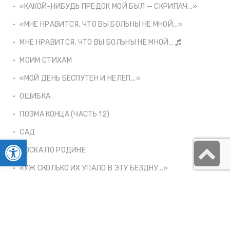
«КАКОЙ-НИБУДЬ ПРЕДОК МОЙ БЫЛ — СКРИПАЧ...»
«МНЕ НРАВИТСЯ, ЧТО ВЫ БОЛЬНЫ НЕ МНОЙ...»
МНЕ НРАВИТСЯ, ЧТО ВЫ БОЛЬНЫ НЕ МНОЙ…
МОИМ СТИХАМ
«МОЙ ДЕНЬ БЕСПУТЕН И НЕЛЕП...»
ОШИБКА
ПОЭМА КОНЦА (ЧАСТЬ 12)
САД
Открыть панель инструментов
S
ТОСКА ПО РОДИНЕ
t
«УЖ СКОЛЬКО ИХ УПАЛО В ЭТУ БЕЗДНУ...»
t
«Я РАССКАЖУ ТЕБЕ — ПРО ВЕЛИКИЙ ОБМАН...»
«Я С ВЫЗОВОМ НОШУ ЕГО КОЛЬЦО...»
«Я ТЕБЯ ОТВОЮЮ У ВСЕХ ЗЕМЕЛЬ...»