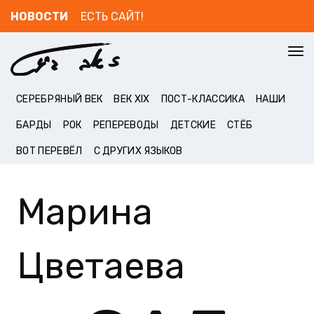
НОВОСТИ
ЕСТЬ САЙТ!
To
nav
СЕРЕБРЯНЫЙ ВЕК
ВЕК XIX
ПОСТ-КЛАССИКА
НАШИ
БАРДЫ
РОК
РЕПЕРЕВОДЫ
ДЕТСКИЕ
СТЁБ
ВОТ ПЕРЕВЁЛ
С ДРУГИХ ЯЗЫКОВ
Марина
Цветаева