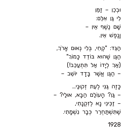
וּבְכֵן – זַמֵּן
לִי גַּן אִלֵּם:
שָׁם נֶשֶׁף אֵין –
וָנֶפֶשׁ אֵין.
הַגֵּד: "קְחִי, בְּלִי נְאוּם אָרֹךְ,
הַגַּן שֶׁהוּא בּוֹדֵד כָּמוֹךְ"
(אַךְ לְיָדוֹ אַל תִּתְעַכֵּב!)
– הַגַּן אֲשֶׁר בָּדָד יוֹשֵׁב –
כָּזֶה גַּנִּי לְעֵת זְקוּנַי…
– גַּן? הָעוֹלַם הַבָּא, אוּלַי? –
– זַכֵּינִי נָא לְזִקְנָתִי,
שֶׁתִּשְׁתַּחְרֵר כְּבָר נִשְׁמָתִי.
1928