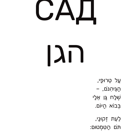
САД
הגן
עַל טֵרוּפַי,
הַגֵּיהִנֹּם, –
שְׁלַח גַּן אֵלַי
בְּבוֹא הַיּוֹם.
לֵעֵת זְקוּנַי,
תֹּם הַטִּמְטוּם: