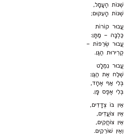
שְׁנוֹת הֶעָמָל,
שְׁנוֹת הָעִקּוּם;
עֲבוּר קוֹרוֹת
כַּלְבָּה – מַתָּן:
עֲבוּר שְׂרֵפוֹת –
קְרִירוּת הַגַּן.
עֲבוּר נִמְלָט
שְׁלַח אֶת הַגַּן:
בְּלִי אַף אֶחָד,
בְּלִי אֶפֶס פָּן.
אֵין בּוֹ צְדָדִים,
אֵין צוֹעֲדִים,
אֵין צוֹחֲקִים,
וְאֵין שׁוֹרְקִים.