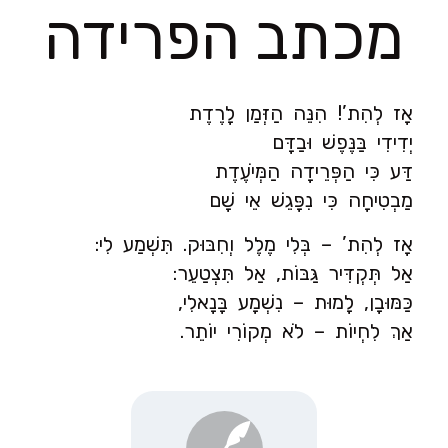
מכתב הפרידה
אָז לְהִת’! הִנֵּה הַזְּמַן לָרֶדֶת
יְדִידִי בַּנֶּפֶשׁ וּבַדָּם
דַּע כִּי הַפְּרֵידָה הַמְּיֹעֶדֶת
מַבְטִיחָה כִּי נִפָּגֵשׁ אֵי שָׁם
אָז לְהִת’ – בְּלִי מֶלֶל וְחִבּוּק. תִּשְׁמַע לִי:
אַל תְּקְדִּיר גַּבּוֹת, אַל תִּצְטַעֵר:
כַּמּוּבָן, לָמוּת – נִשְׁמָע בָּנָאלִי,
אַךְ לִחְיוֹת – לֹא מְקוֹרִי יוֹתֵר.