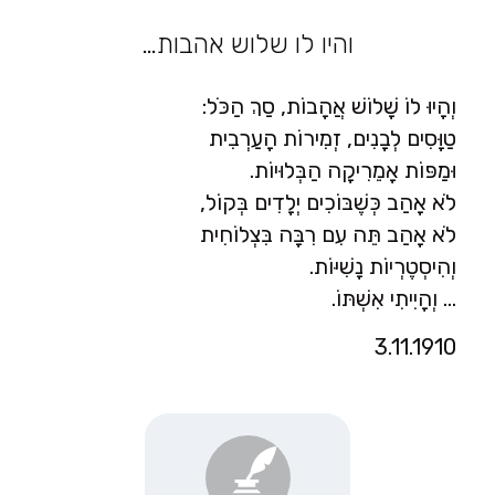
והיו לו שלוש אהבות…
וְהָיוּ לוֹ שָׁלוֹשׁ אֲהָבוֹת, סַךְ הַכֹּל:
טַוָּסִים לְבָנִים, זְמִירוֹת הָעַרְבִית
וּמַפּוֹת אָמֵרִיקָה הַבְּלוּיוֹת.
לֹא אָהַב כְּשֶׁבּוֹכִים יְלָדִים בְּקוֹל,
לֹא אָהַב תֵּה עִם רִבָּה בִּצְלוֹחִית
וְהִיסְטֶרְיוֹת נָשִׁיּוֹת.
… וְהָיִיתִי אִשְׁתּוֹ.
3.11.1910