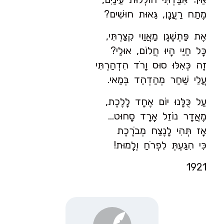
מֶתַח רַעֲנָן, גֵּאוּת חוּשִׁים?
אֶת פַּתְשֶׁגֶן מַאֲוַוי קִצַּרְתִּי,
כָּל חַיַּי הָיוּ חֲלוֹם, אוּלַי?
זֶה כְּאִלּוּ סוּס וָרֹד הִדְהַרְתִּי
עֲלֵי שַׁחַר מְהַדְהֵד בְּמַאי.
עַל כֻּלָּנוּ יוֹם אֶחָד לָלֶכֶת,
מֶאֲדָר נוֹזֵל אָרָד סָחוּט…
אָז תְּהִי לָנֶצַח מְבֹרֶכֶת
כִּי הִגַּעְתְּ לִפְרֹחַ וְלָמוּת!
1921