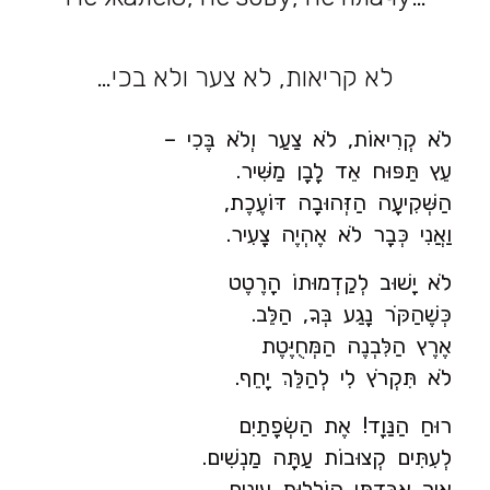
לא קריאות, לא צער ולא בכי…
לֹא קְרִיאוֹת, לֹא צַעַר וְלֹא בֶּכִי –
עֵץ תַּפּוּח אֵד לָבָן מַשִּׁיר.
הַשְּׁקִיעָה הַזְּהוּבָה דּוֹעֶכֶת,
וַאֲנִי כְּבָר לֹא אֶהְיֶה צָעִיר.
לֹא יָשׁוּב לְקַדְמוּתוֹ הָרֶטֶט
כְּשֶׁהַקֹּר נָגַע בְּךָ, הַלֵּב.
אֶרֶץ הַלִּבְנֶה הַמְּחֻיֶּטֶת
לֹא תִּקְרֹץ לִי לְהַלֵּךְ יָחֵף.
רוּחַ הַנַּוָד! אֶת הַשְׂפָתַיִם
לְעִתִּים קְצוּבוֹת עַתָּה מַנְשִׁים.
אֵיךְ אִבַּדְתִּי הוֹלְלוּת עֵינַיִם,