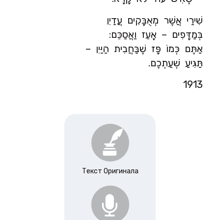
שִׁירַי אֲשֶׁר מְאֻבָּקִים עֲדַיִן
בְּמַדָּפִים – אָעֵז וַאֲסַכֵּם:
אַתֶּם כְּמוֹ פָּז שֶׁבַּחֲבִית הַיַּיִן –
תַּגִּיעַ שְׁעַתְכֶם.
1913
Текст Оригинала