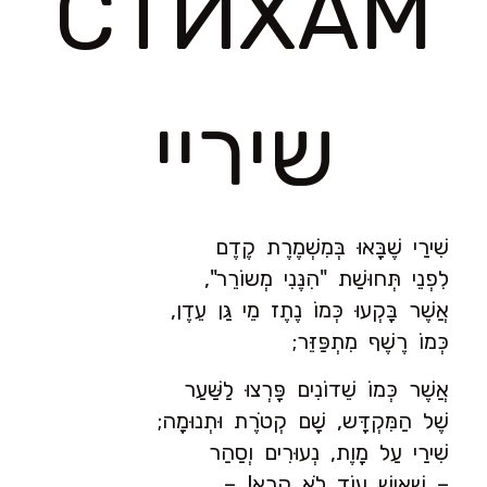
СТИХАМ
שיריי
שִׁירַי שֶׁבָּאוּ בְּמִשְׁמֶרֶת קֶדֶם
לִפְנֵי תְּחוּשַׁת "הִנֶּנִי מְשוֹרֵר",
אֲשֶׁר בָּקְעוּ כְּמוֹ נֶתֶז מֵי גַּן עֵדֶן,
כְּמוֹ רֶשֶׁף מִתְפַּזֵּר;
אֲשֶׁר כְּמוֹ שֵׁדוֹנִים פָּרְצוּ לַשַּׁעַר
שֶׁל הַמִּקְדָּש, שָׁם קְטֹרֶת וּתְנוּמָה;
שִׁירַי עַל מָוֶת, נְעוּרִים וְסַהַר
– שֶׁאִישׁ עוֹד לֹא קָרָא! –