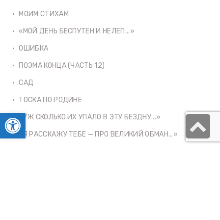
МОИМ СТИХАМ
«МОЙ ДЕНЬ БЕСПУТЕН И НЕЛЕП...»
ОШИБКА
ПОЭМА КОНЦА (ЧАСТЬ 12)
САД
ТОСКА ПО РОДИНЕ
Открыть панель инструментов
«УЖ СКОЛЬКО ИХ УПАЛО В ЭТУ БЕЗДНУ...»
S
«Я РАССКАЖУ ТЕБЕ — ПРО ВЕЛИКИЙ ОБМАН...»
t
«Я С ВЫЗОВОМ НОШУ ЕГО КОЛЬЦО...»
t
«Я ТЕБЯ ОТВОЮЮ У ВСЕХ ЗЕМЕЛЬ...»
«Я ХОТЕЛА БЫ...»