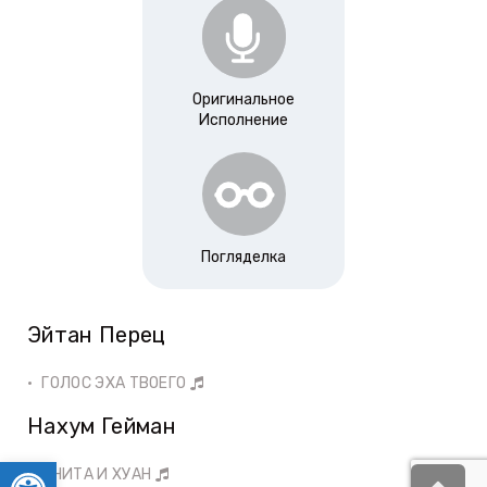
Оригинальное
Исполнение
Погляделка
Эйтан Перец
ГОЛОС ЭХА ТВОЕГО
Нахум Гейман
Открыть панель инструментов
АНИТА И ХУАН