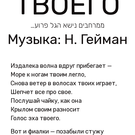
ТВОЕГО
ממרחבים נישא הגל פרוע…
Музыка:
Н. Гейман
Издалека волна вдруг прибегает —
Море к ногам твоим легло,
Снова ветер в волосах твоих играет,
Шепчет все про свое.
Послушай чайку, как она
Крылом своим разносит
Голос эха твоего.
Вот и фиалки — позабыли стужу