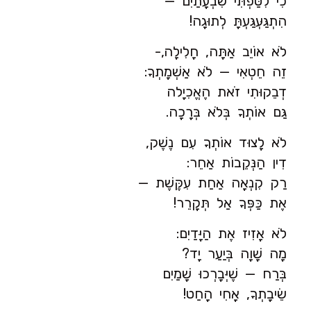
כִי לִטַּפְתִּי שִׁבְעָתַיִם —
הִתְגַּעְּגַּעְתָּ לְתוּגָה!
לֹא אוֹיֵב אַתָּה, חָלִילָה,-
זֵה חֵטְאִי — לֹא אַשְׁמָתְךָ:
דְבֵקוּתִי זֹאת הֶאֱכִיָלה
גַּם אוֹתְךָ בְּלֹא בְּרָכָה.
לֹא לָצוּד אוֹתְךָ עִם נֶשֶׁק,
דִין הַנְּקֵבוֹת אַחֵר:
רַק קִנְאָה אַחַת עִקֶּשֶׁת —
אֶת כַּפְּךָ אַל תְּקָרֵר!
לֹא אָזִיז אֶת הַיָּדַיִם:
מָה שָׁוָה בְּיַעַר יָד?
בְּרַח — שֶׁיְּבָרְכוּ שָׁמַיִם
שֵׂיבָתְךָ, אָחִי הָחַט!