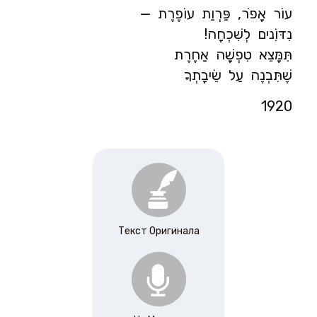
עוֹר אָפֹר, פַּרְוַת עוֹפֶרֶת —
נִדּוִֹנים לְשִׁכְחָה!
תִּמָּצֵא טִפְשָׁה אַחֶרֶת
שֶׁתִּבְנֶה עַל שֵׂיבָתְךָ
1920
Текст Оригинала