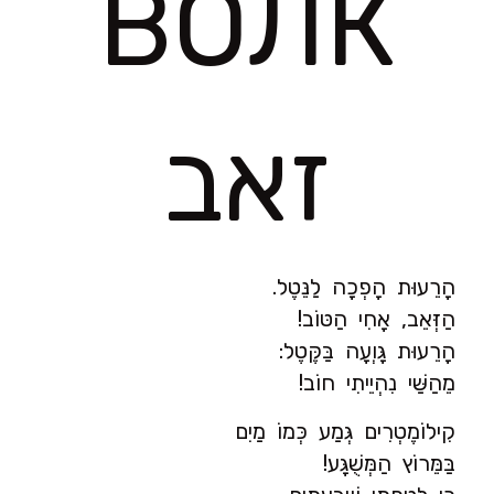
ВОЛК
זאב
הָרֵעוּת הָפְכָה לַנֵּטֶל.
הַזְּאֵב, אָחִי הַטּוֹב!
הָרֵעוּת גָּוְעָה בַּקֶּטֶל:
מֵהַשַּׁי נִהְיֵיתִי חוֹב!
קִילוֹמֶטְרִים גְּמַע כְּמוֹ מַיִם
בַּמֵּרוֹץ הַמְּשֻׁגָּע!