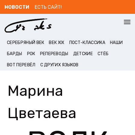
НОВОСТИ
ЕСТЬ САЙТ!
To
nav
СЕРЕБРЯНЫЙ ВЕК
ВЕК XIX
ПОСТ-КЛАССИКА
НАШИ
БАРДЫ
РОК
РЕПЕРЕВОДЫ
ДЕТСКИЕ
СТЁБ
ВОТ ПЕРЕВЁЛ
С ДРУГИХ ЯЗЫКОВ
Марина
Цветаева