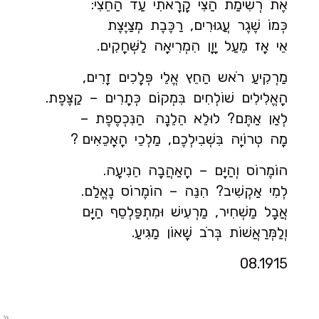
אֶת רְשִׁימַת הַצִּי קָרָאתִי עַד הַחֵצִי:
כְּמוֹ שֶׁגֶר עֲגוּרִים, רַכֶּבֶת מְצַיֶּצֶת
אֵי אָז מֵעַל יָוָן הִמְרִיאָה לַשְּׁחָקִים.
מַרְקִיעַ רֹאש הַחֵץ אֱלֵי פְּלָכִים זָרִים,
הָאֱלִילִים שׁוֹלְחִים בִּמְקוֹם כְּתָרִים – קַצֶּפֶת.
לְאַן אַתֶּם? לוּלֵא הֵלֵנָה הַנִּכְסֶפֶת –
מָה טְרוֹיָה בִּשְׁבִילְכֶם, מַלְכֵי הָאָכֵאִים ?
הוֹמֶרוֹס וְהַיָּם – הָאַהֲבָה הֵנִיעָה.
לְמִי אַקְשִׁיב? הִנֵּה – הוֹמֶרוֹס נֶאֱלַם.
אֲבָל מַשְׁחִיר, מַרְעִישׁ וּמִתְפַּלְסֵף הַיָּם
וְלַמְּרַאֲשׁוֹת בְּרֹב שָׁאוֹן מַגִּיעַ.
08.1915
…»