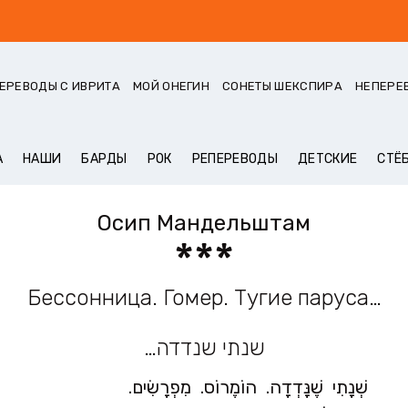
ЕРЕВОДЫ С ИВРИТА
МОЙ ОНЕГИН
СОНЕТЫ ШЕКСПИРА
НЕПЕРЕ
А
НАШИ
БАРДЫ
РОК
РЕПЕРЕВОДЫ
ДЕТСКИЕ
СТЁ
Осип Мандельштам
***
Бессонница. Гомер. Тугие паруса…
שנתי שנדדה…
שְׁנָתִי שֶׁנָּדְדָה. הוֹמֶרוֹס. מִפְרָשִׂים.