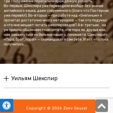
Три соображения пересилили врождённую робость.
Во-первых, Шекспира уже переводили вообще без знания
английского языка, даже современного (благо что Пастернак
уже перевёл). Во-вторых — при работе над «Онегиным» я
прочитал достаточно много материалов — так что подумал:
а что мне мешает читать шекспироведов? А в-третьих… на
ум пришла общеизвестная цитата: «Не пора ли, друзья мои,
нам замахнуться на Вильяма нашего, понимаете, Шекспира!»
«Пора, брат, пора!» — скомандовал я сам себе. И вот что пока
получилось…
Уильям Шекспир
Открыть панель инструментов
S
Copyright © 2026 Zeev Geyzel