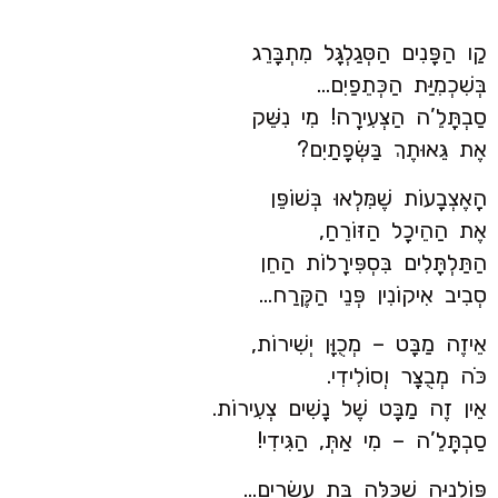
קַו הַפָּנִים הַסְּגַלְגָּל מִתְבָּרֵג
בְּשִׁכְמִיַּת הַכְּתֵפַיִם…
סַבְתָּלֵ’ה הַצְּעִירָה! מִי נִשֵּׁק
אֶת גֵּאוּתֶךְ בַּשְּׂפָתַיִם?
הָאֶצְבָעוֹת שֶׁמִּלְאוּ בְּשׁוֹפֵּן
אֶת הַהֵיכָל הַזּוֹרֵחַ,
הַתַּלְתָּלִים בִּסְפִּירָלוֹת הַחֵן
סְבִיב אִיקוֹנִין פְּנֵי הַקֶּרַח…
אֵיזֶה מַבָּט – מְכֻוָּן יְשִׁירוֹת,
כֹּה מְבֻצָּר וְסוֹלִידִי.
אֵין זֶה מַבָּט שֶׁל נָשִׁים צְעִירוֹת.
סַבְתָּלֵ’ה – מִי אַתְּ, הַגִּידִי!
פּוֹלָנִיָּה שֶׁכֻּלָּה בַּת עֶשׂרִים…