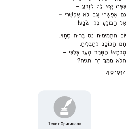
כַּמָּה יָצָא לַךְ לִזְרֹעַ –
גַּם אֶפְשָׁרִי וְגַם לֹא אֶפְשָׁרִי –
אֶל הַבּוֹלֵעַ בְּלִי שֹׂבַע!
יוֹם הַתְּמִימוּת נַס בְּרוּחַ סְתָוִי,
תַּם הַכּוֹכָב לְהַבְלִיחַ.
סְבְתָּא! הַמֶּרֶד הָעַז בְּלִבִּי –
הֲלֹא מִמֶּךְ זֶה הִגִּיחַ?
4.9.1914
Текст Оригинала