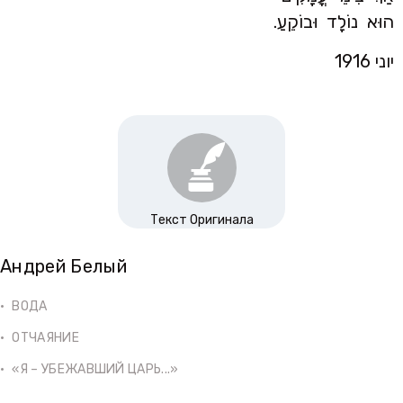
הוּא נוֹלָד וּבוֹקֵעַ.
יוני 1916
Текст Оригинала
Андрей Белый
ВОДА
ОТЧАЯНИЕ
«Я – УБЕЖАВШИЙ ЦАРЬ...»