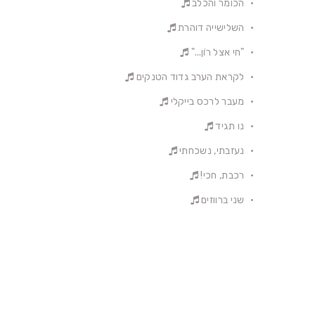
הכומר והכלב
השלישייה דוהרת
"חי אצל רוֹן..."
לקראת הערב גדוד הטנקים
מעבר לרכס בייקלי
נו תגיד
נעזבתי, נשכחתי
רכבת, חכי!
שני ברווזים