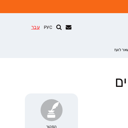
עבר
РУС
ר לועז
ם
המקור