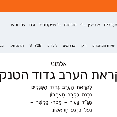
עברית
אונייגין שלי
סונטות של שייקספיר
וגם
צפו וראו
שירת המחברים
רוק
שרגומים
לילדים
STYOB
תרגמתי…
משא
אלמוני
ראת הערב גדוד הטנקי
לִקְרַאת הָעֶרֶב גְּדוּד הַטָּנְקִים
נִכְנַס לַקְּרָב הָאַחֲרוֹן.
מַגָּ"ד צָעִיר – מָסְרוּ בַּקֶּשֶׁר –
נָפַל בָּרֶגַע הָרִאשׁוֹן.