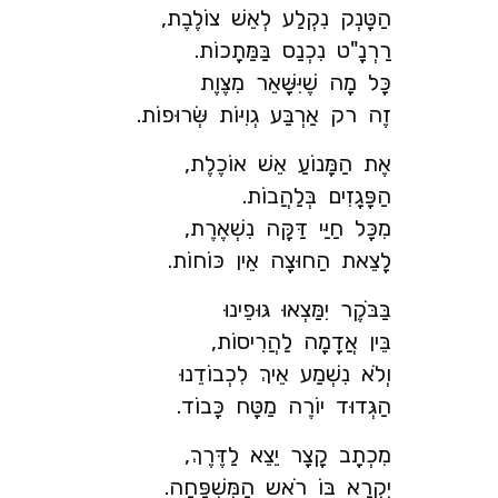
הַטָּנְק נִקְלַע לְאֵשׁ צוֹלֶבֶת,
רַרְנָ"ט נִכְנַס בַּמַּתָכוֹת.
כָּל מָה שֶׁיִּשָּׁאֵר מִצֶּוֶת
זֶה רק אַרְבַּע גְוִיּוֹת שְּׂרוּפוֹת.
אֶת הַמָּנוֹעַ אֵשׁ אוֹכֶלֶת,
הַפָּגָזִים בְּלַהֲבוֹת.
מִכָּל חַיַּי דַּקָּה נִשְׁאֶרֶת,
לָצֵאת הַחוּצָה אֵין כּוֹחוֹת.
בַּבֹּקֶר יִמַּצְאוּ גּוּפֵינוּ
בֵּין אֲדָמָה לַהֲרִיסוֹת,
וְלֹא נִשְׁמַע אֵיךְ לִכְבוֹדֵנוּ
הַגְּדוּד יוֹרֶה מַטָּח כָּבוֹד.
מִכְתָב קָצָר יֵצֵא לַדֶּרֶךְ,
יִקְרָא בּוֹ רֹאש הַמִּשְׁפָּחָה.