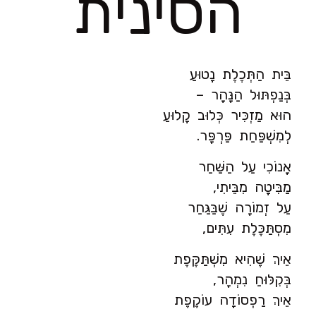
הסינית
בֵּית הַתְּכֶלֶת נָטוּעַ
בְּנַפְתּוּל הַנָּהָר –
הוּא מַזְכִּיר כְּלוּב קָלוּעַ
לְמִשְׁפַּחַת פַּרְפָּר.
אָנוֹכִי עַל הַשַּׁחַר
מַבִּיטָה מִבֵּיתִי,
עַל זְמוֹרָה שֶׁבַּגַּחַר
מִסְתַּכֶּלֶת עִתִּים,
אֵיךְ שֶׁהִיא מִשְׁתַּקֶּפֶת
בְּקִלּוּחַ נִמְהָר,
אֵיךְ רַפְסוֹדָה עוֹקֶפֶת