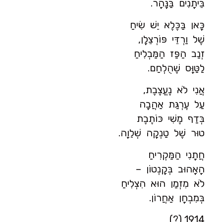
בֵּיתָנִים בַּנָּהָר.
כָּאן בַּכֶּלֶא יֵשׁ שִׂיחַ
שֶׁל וַרְדֵּי פּוֹרְצֵלָן,
זְנַב הַפַּז הַמַּבְלִיחַ
לַטַּוָּס שֶׁהֻלְחַם.
אֲנִי לֹא נֶעֱצֶבֶת,
עַל עֶרְגַּת אַהֲבָה
בְּדַף מֶשִׁי כּוֹתֶבֶת
טוּר שֶׁל טַנְקָה שְׁלֵוָה.
חֲתָנִי הַמַּקְרִיחַ
הָאָהוּב בְּקָנְטוֹן –
לֹא מִזְמַן הוּא הִצְלִיחַ
בְּמִבְחָן אַחֲרוֹן.
1914 (?)