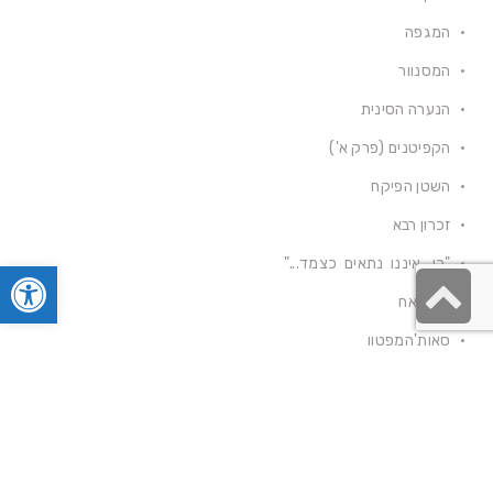
המגפה
המסנוור
הנערה הסינית
הקפיטנים (פרק א')
השטן הפיקח
זכרון רבא
"כן, איננו נתאים כצמד..."
פתח סרגל
גלילה
ליד האח
לראש
סאות'המפטון
העמוד
קוראיי