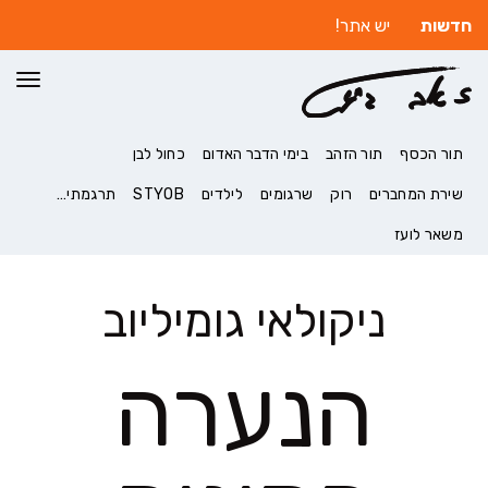
חדשות
יש אתר!
תפרי
תור הכסף
תור הזהב
בימי הדבר האדום
כחול לבן
שירת המחברים
רוק
שרגומים
לילדים
STYOB
תרגמתי…
משאר לועז
ניקולאי גומיליוב
הנערה