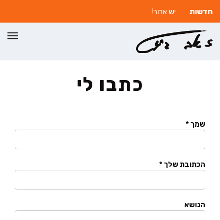
חדשות
יש אתר!
תפרי
כתבו לי
שמך *
הכתובת שלך *
הנושא